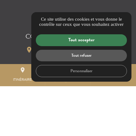
Ce site utilise des cookies et vous donne le
contrôle sur ceux que vous souhaitez activer
COORDONNÉES
Tout accepter
location_on
20 Rond point des Barjacquets,
Tout refuser
- Rte Departementale 20 -
13340 ROGNAC
place
mail
call
Personnaliser
contact@kingbennes.fr
mail_outline
ITINÉRAIRE
CONTACTEZ-NOUS
04 69 00 20 71
www.kingbennes.fr
language
04 69 00 20 71
phone
04 26 85 36 20
phone
Itinéraire
map